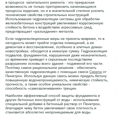
в процессе капитального ремонта - это прекрасная
возможность не только притормозить начинающиеся
процессы коррозии, но и в значительной степени усилить
технические свойства строительных конструкций.
Использование гидроизоляции системы для обработки
железобетонных конструкций увеличивает коррозионную
стойкость бетона к воздействию агрессивных сред,
предотвращает «разъедание» металла.
Если гидроизоляционные меры не приняты вовремя, то в
негодность может прийти отделка помещений, а ее
демонтаж и восстановление, особенно в элитных домах-
новостройках, обходится в немалую сумму. Гидроизоляция
подвалов, фундаментов, нарушенная даже незначительно,
со временем приведет к серьезным последствиям:
разрушению основы всего здания - подземной его части.
Поэтому самое рациональное решение - обеспечить
качественную гидроизоляцию с помощью смеси
Скрепа
от
Пенетрон. Используя данную смесь можно придать бетону
повышенную водонепроницаемость, химическую стойкость,
прочность, а также особое уникальное свойство -
способность «самозалечивания» трещин.
Наиболее эффективный способ защиты фундамента и
других бетонных конструкций от воды - использование
специальной добавки в бетонный раствор от Пенетрон,
благодаря чему бетон увеличивает свою плотность и
становится абсолютно непроницаемым для воды.