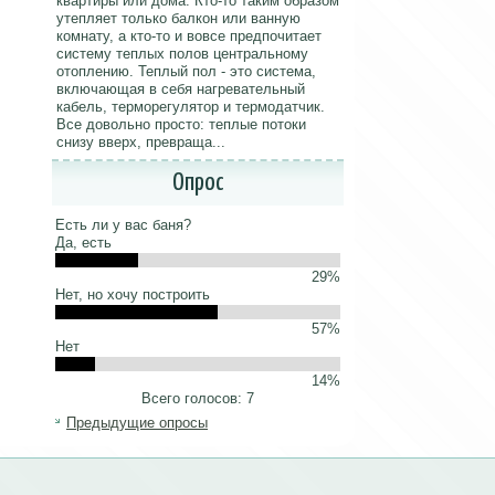
квартиры или дома. Кто-то таким образом
утепляет только балкон или ванную
комнату, а кто-то и вовсе предпочитает
систему теплых полов центральному
отоплению. Теплый пол - это система,
включающая в себя нагревательный
кабель, терморегулятор и термодатчик.
Все довольно просто: теплые потоки
снизу вверх, превраща...
Опрос
Есть ли у вас баня?
Да, есть
29%
Нет, но хочу построить
57%
Нет
14%
Всего голосов: 7
Предыдущие опросы