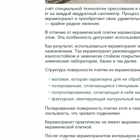
счёт специальной технологии прессования и 
кг на каждый квадратный сантиметр. Процесс 
керамогранит и приобретает свою удивитель
— крайне редкое явление.
В отличие от керамической плитки керамогра
этом. Эта особенность допускает использова
Как результат, использоваться керамогранит
назначением. Так керамогранит рекомендуетс
износостойком и химически стойком покрыти
химические лаборатории, банки и так далее.
Структура поверхности плитки из керамогран
матовая, которая характерна для не обра
полированная, отличающаяся глянцевым
полуполированная, сочетающая в себе как
фактурная, имитирующая натуральный ка
Полированная поверхность плитки хотя и см
скользкость, что чревато падениями.
Керамогранит практически не имеет выраженн
керамической плиткой.
После отделки керамогранитом интерьеров и