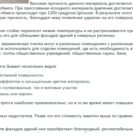
Высокая прочность данного материала достигается 
обжига. При прессовании исходного материала давление достигает
обжига происходит при 1200 градусов Цельсия. В результате этого
ную прочность, благодаря чему появление царапин на его поверхн
нит стойко переносит низкие температуры и не растрескивается пр
ть его для облицовки фасадов зданий в северных регионах.
 и керамическая плитка могут в различных помещениях с различным
я использовать для отделки помещений, где есть необходимость в
и: холлы общественных учреждений, общественные сауны, бани,
ита бывает нескольких видов:
ботанной поверхности;
 эффектом и насыщенным цветом материала;
 полированные, так и матовые участки;
мень или кирпич.
отрится наиболее привлекательно, но в то же время имеет повыше
ых недостатков. Разве что его стоимость заметно выше по сравне
ли фасадов зданий они приобретают благородный, респектабельн