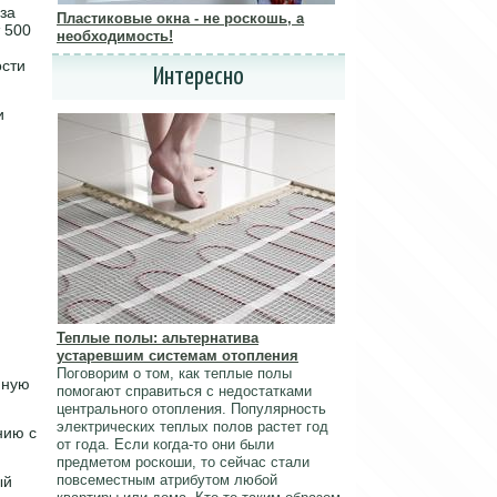
за
Пластиковые окна - не роскошь, а
 500
необходимость!
ости
Интересно
и
Теплые полы: альтернатива
устаревшим системам отопления
Поговорим о том, как теплые полы
нную
помогают справиться с недостатками
центрального отопления. Популярность
электрических теплых полов растет год
нию с
от года. Если когда-то они были
предметом роскоши, то сейчас стали
повсеместным атрибутом любой
ый