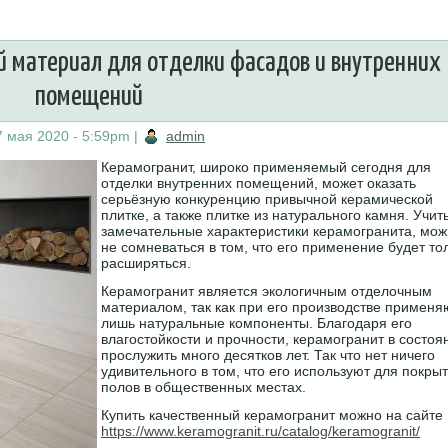
 материал для отделки фасадов и внутренних
помещений
7 мая 2020 - 5:59pm
|
admin
Керамогранит, широко применяемый сегодня для
отделки внутренних помещений, может оказать
серьёзную конкуренцию привычной керамической
плитке, а также плитке из натурального камня. Учи
замечательные характеристики керамогранита, мо
не сомневаться в том, что его применение будет то
расширяться.
Керамогранит является экологичным отделочным
материалом, так как при его производстве применя
лишь натуральные компоненты. Благодаря его
влагостойкости и прочности, керамогранит в состоя
прослужить много десятков лет. Так что нет ничего
удивительного в том, что его используют для покры
полов в общественных местах.
Купить качественный керамогранит можно на сайте
https://www.keramogranit.ru/catalog/keramogranit/