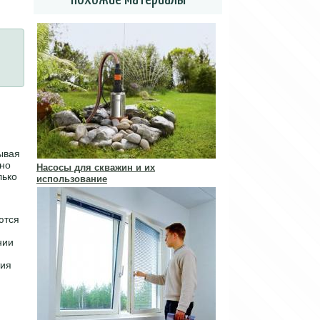
тывая
жно
Насосы для скважин и их
лько
использование
ются
нии
тия